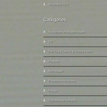
décembre 2012
Catégories
Académies et Masterclasses
CD
Duo Clara Cernat & Thierry Huillet
Festivals
Non classé
Premières mondiales
Presse
Tournées de concerts