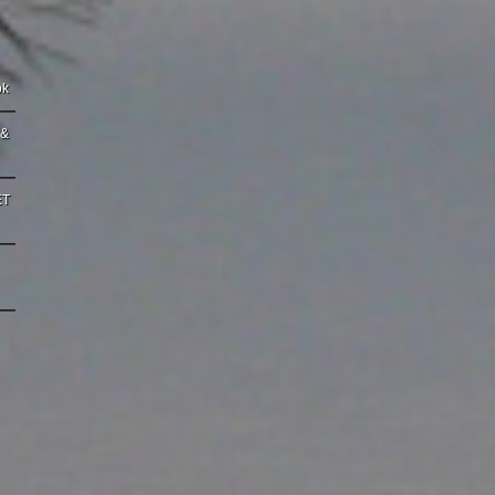
ok
 &
ET