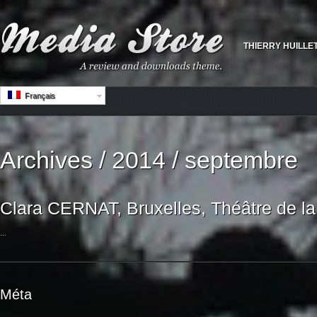
THIERRY HUILLE
Français
Archives / 2014 / septembre
Clara CERNAT, Bruxelles, Théâtre de l
...
Méta