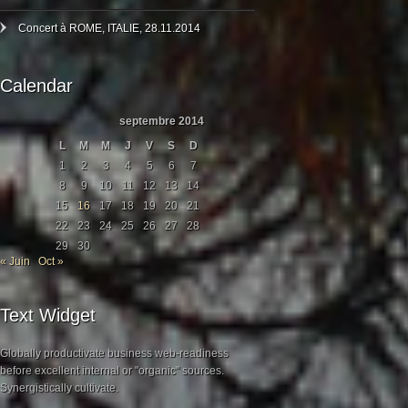
Concert à ROME, ITALIE, 28.11.2014
Calendar
septembre 2014
L
M
M
J
V
S
D
1
2
3
4
5
6
7
8
9
10
11
12
13
14
15
16
17
18
19
20
21
22
23
24
25
26
27
28
29
30
« Juin
Oct »
Text Widget
Globally productivate business web-readiness
before excellent internal or "organic" sources.
Synergistically cultivate.