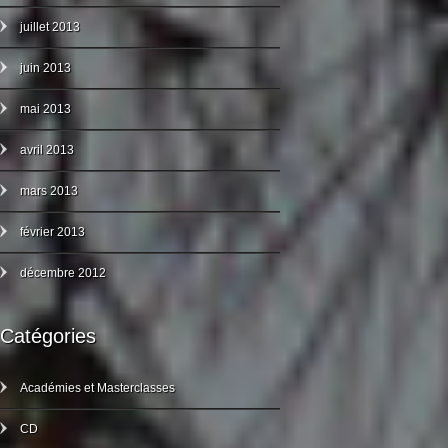
juillet 2013
juin 2013
mai 2013
avril 2013
mars 2013
février 2013
décembre 2012
Catégories
Académies et Masterclasses
CD