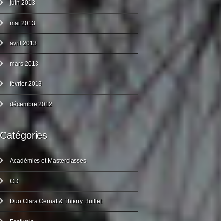
juin 2013
mai 2013
avril 2013
mars 2013
février 2013
décembre 2012
Catégories
Académies et Masterclasses
CD
Duo Clara Cernat & Thierry Huillet