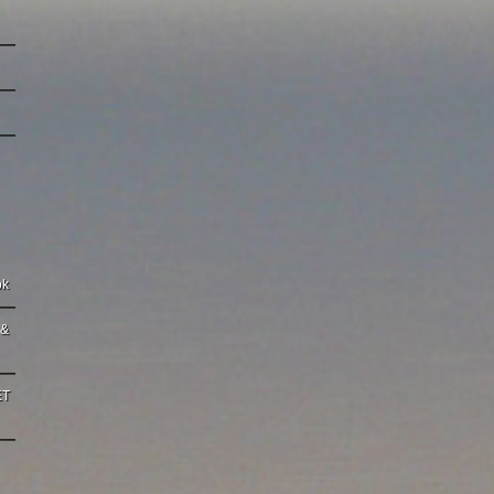
ok
 &
ET