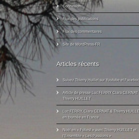
Connexion
Flux des publications
Flux des commentaires
Site de WordPress-FR
Articles récents
Suivez Thierry Huillet sur Youtube et Facebo
Article de presse Luc FERRY Clara CERNAT
Thierry HUILLET
Luc FERRY, Clara CERNAT & Thierry HUILL
en tournée en France
Noël en « Folies! » avec Thierry HUILLET et
l’Ensemble « Les Passions »