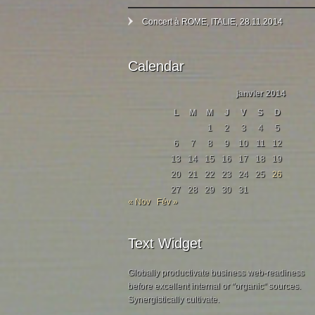
Concert à ROME, ITALIE, 28.11.2014
Calendar
janvier 2014
L
M
M
J
V
S
D
1
2
3
4
5
6
7
8
9
10
11
12
13
14
15
16
17
18
19
20
21
22
23
24
25
26
27
28
29
30
31
« Nov
Fév »
Text Widget
Globally productivate business web-readiness
before excellent internal or "organic" sources.
Synergistically cultivate.