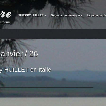
THIERRY HUILLET
Dégustez sa musique
La page du bl
▼
▼
janvier / 26
 HUILLET en Italie