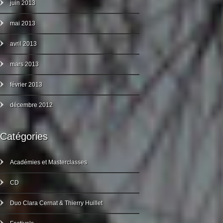
juin 2013
mai 2013
avril 2013
mars 2013
février 2013
décembre 2012
Catégories
Académies et Masterclasses
CD
Duo Clara Cernat & Thierry Huillet