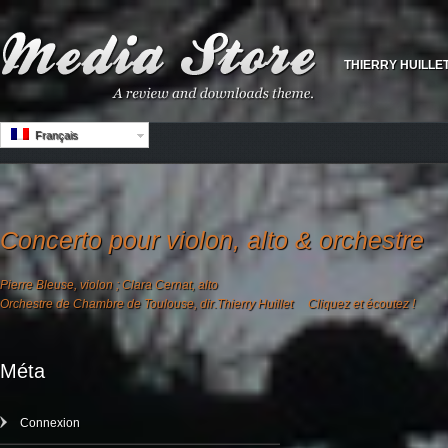
THIERRY HUILLE
Français
Concerto pour violon, alto & orchestre
Pierre Bleuse, violon ; Clara Cernat, alto
Orchestre de Chambre de Toulouse, dir.Thierry Huillet Cliquez et écoutez !
Méta
Connexion