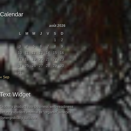
Calendar
août 2026
L
M
M
J
V
S
D
1
2
3
4
5
6
7
8
9
10
11
12
13
14
15
16
17
18
19
20
21
22
23
24
25
26
27
28
29
30
31
« Sep
Text Widget
Globally productivate business web-readiness
before excellent internal or "organic" sources.
Synergistically cultivate.