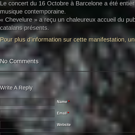
Le concert du 16 Octobre à Barcelone a été entiè
musique contemporaine.
« Chevelure » a reçu un chaleureux accueil du pub
catalans présents.
Pour plus d’information sur cette manifestation, un 
No Comments
Write A Reply
Name
*
Email
*
Website