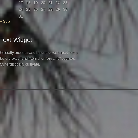
17
18
19
20
21
22
23
24
25
26
27
28
29
30
31
« Sep
Text Widget
Globally productivate business web-readiness
before excellent internal or "organic" sources.
Synergistically cultivate.