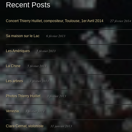
Recent Posts
27 février 2014
Concert Thierry Huillet, compositeur, Toulouse, 1er Avril 2014
6 février 2013
Sa maison sur le Lac
5 février 2013
Les Amériques
5 février 2013
La Chine
3 février 2013
Les arbres
3 février 2013
Photos Thierry Huillet
3 février 2013
Venezia
31 janvier 2013
Clara Cernat, violoniste