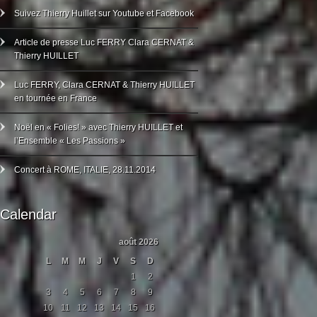
Suivez Thierry Huillet sur Youtube et Facebook
Article de presse Luc FERRY Clara CERNAT &
Thierry HUILLET
Luc FERRY, Clara CERNAT & Thierry HUILLET
en tournée en France
Noël en « Folies! » avec Thierry HUILLET et
l’Ensemble « Les Passions »
Concert à ROME, ITALIE, 28.11.2014
Calendar
août 2026
L
M
M
J
V
S
D
1
2
3
4
5
6
7
8
9
10
11
12
13
14
15
16