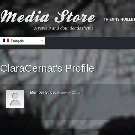
THIERRY HUILLE
Français
ClaraCernat's Profile
Member Since:
9 janvier 2013