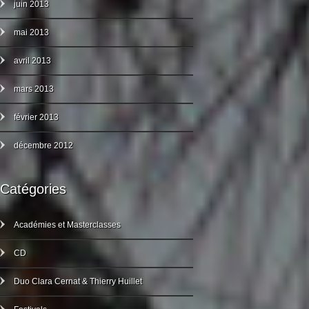
juin 2013
mai 2013
avril 2013
mars 2013
février 2013
décembre 2012
Catégories
Académies et Masterclasses
CD
Duo Clara Cernat & Thierry Huillet