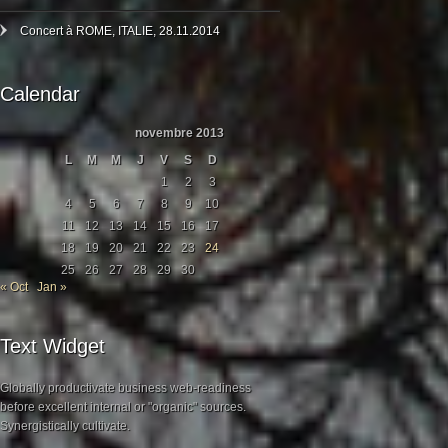
Concert à ROME, ITALIE, 28.11.2014
Calendar
novembre 2013
L
M
M
J
V
S
D
1
2
3
4
5
6
7
8
9
10
11
12
13
14
15
16
17
18
19
20
21
22
23
24
25
26
27
28
29
30
« Oct
Jan »
Text Widget
Globally productivate business web-readiness
before excellent internal or "organic" sources.
Synergistically cultivate.