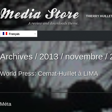
THIERRY HUILLE
Français
Archives / 2013 / novembre / 
World Press: Cernat-Huillet à LIMA
...
Méta