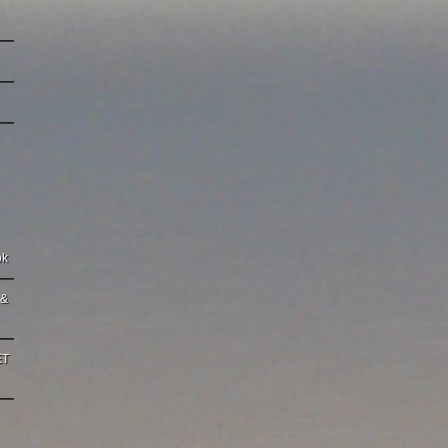
ok
 &
ET