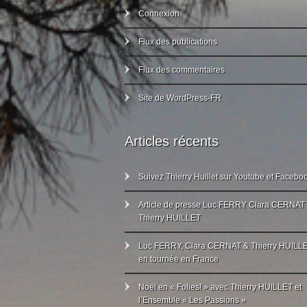
Connexion
Flux des publications
Flux des commentaires
Site de WordPress-FR
Articles récents
Suivez Thierry Huillet sur Youtube et Facebo
Article de presse Luc FERRY Clara CERNAT
Thierry HUILLET
Luc FERRY, Clara CERNAT & Thierry HUILL
en tournée en France
Noël en « Folies! » avec Thierry HUILLET et
l’Ensemble « Les Passions »