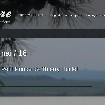
THIERRY HUILLET
Dégustez sa musique
La page du bl
▼
▼
mai / 16
Petit Prince de Thierry Huillet