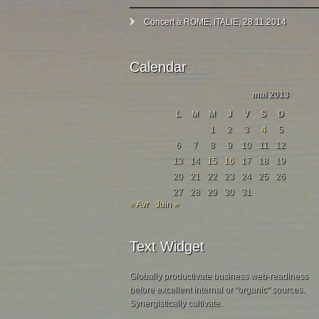
Concert à ROME, ITALIE, 28.11.2014
Calendar
mai 2013
L
M
M
J
V
S
D
1
2
3
4
5
6
7
8
9
10
11
12
13
14
15
16
17
18
19
20
21
22
23
24
25
26
27
28
29
30
31
« Avr
Juin »
Text Widget
Globally productivate business web-readiness
before excellent internal or "organic" sources.
Synergistically cultivate.